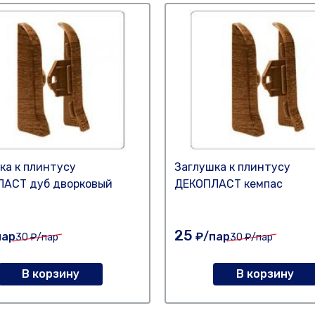
ка к плинтусу
Заглушка к плинтусу
АСТ дуб дворковый
ДЕКОПЛАСТ кемпас
25
пар
₽/пар
30
₽/пар
30
₽/пар
В корзину
В корзину