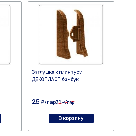
Заглушка к плинтусу
Загл
ДЕКОПЛАСТ бамбук
ДЕК
25
30
₽/пар
₽
30
₽/пар
В корзину