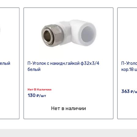
белый
П-Уголок с накидн.гайкой ф32х3/4
П-Уголо
белый
кор.18 
Нет В Наличии
363
₽/
130
₽/шт
Нет в наличии