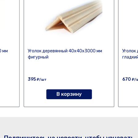
0 мм
Уголок деревянный 40х40х3000 мм
Уголок
фигурный
гладки
395
670
₽/шт
₽/
В корзину