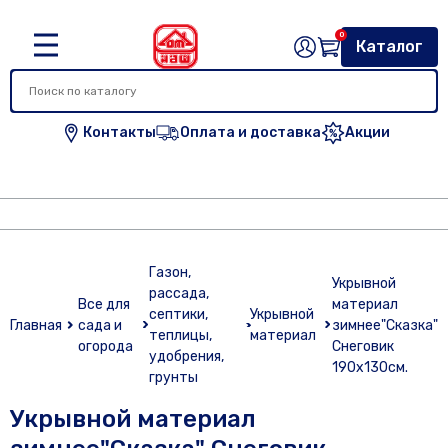
0
Каталог
Контакты
Оплата и доставка
Акции
Газон,
Укрывной
рассада,
Все для
материал
септики,
Укрывной
Главная
сада и
зимнее"Сказка"
теплицы,
материал
огорода
Снеговик
удобрения,
190х130см.
грунты
Укрывной материал