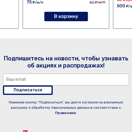
Нет В На
75
₽/м/п
90
₽/м/п
500
₽/
В корзину
Подпишитесь на новости, чтобы узнавать
об акциях и распродажах!
Подписаться
Нажимая кнопку “Подписаться”, вы даете согласие на рекламную
рассылку и обработку персональных данных в соответствии с
Правилами
.