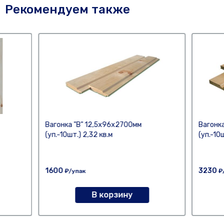
Рекомендуем также
Вагонка "В" 12,5х96х2700мм
Вагонк
(уп.-10шт.) 2,32 кв.м
(уп.-10
1600
3230
₽/упак
₽
В корзину