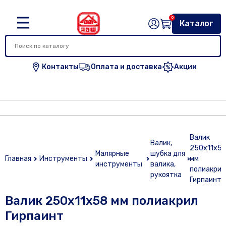
0
Каталог
Контакты
Оплата и доставка
Акции
Валик
Валик,
250х11х5
Малярные
шубка для
Главная
Инструменты
мм
инструменты
валика,
полиакрил
рукоятка
Гирпаинт
Валик 250х11х58 мм полиакрил
Гирпаинт