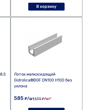
В корзину
8,5
Лоток мелкосидящий
Gidrolica®BGF DN100 H100 без
уклона
585
₽/шт
655
₽/шт