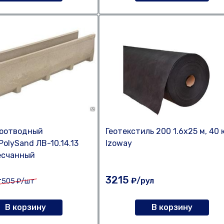
доотводный
Геотекстиль 200 1.6х25 м, 40 
PolySand ЛВ-10.14.13
Izoway
есчанный
3215
т
₽/рул
505
₽/шт
В корзину
В корзину