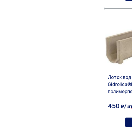
Лоток во
Gidrolica®
полимерп
450
₽/ш