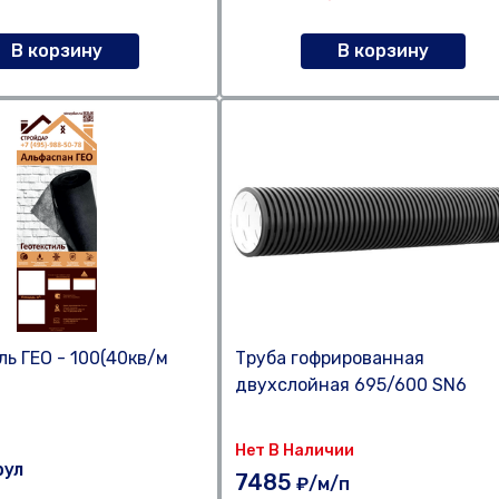
В корзину
В корзину
ль ГЕО - 100(40кв/м
Труба гофрированная
двухслойная 695/600 SN6
Нет В Наличии
рул
7485
₽/м/п