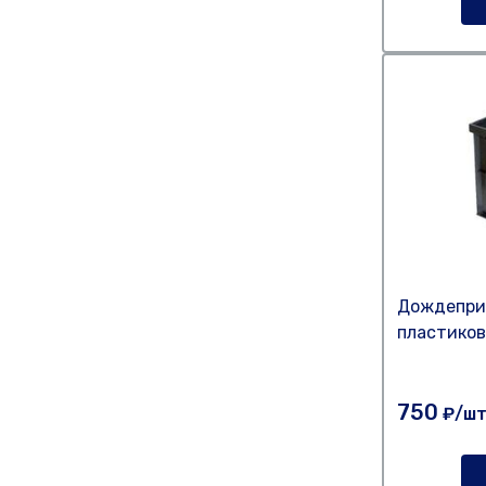
Дождепри
пластико
750
₽/ш