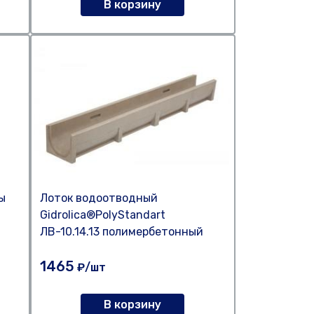
В корзину
ы
Лоток водоотводный
Gidrolica®PolyStandart
ЛВ-10.14.13 полимербетонный
1465
₽/шт
В корзину