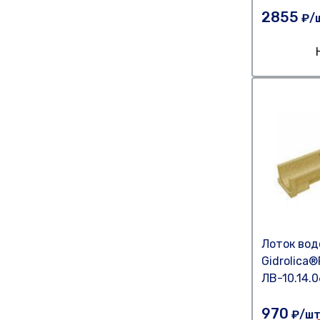
2855
₽/
Лоток во
Gidrolica®
ЛВ-10.14.
970
₽/ш