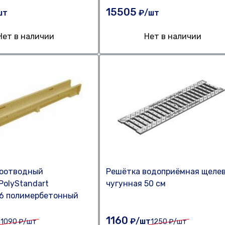
15505
шт
₽/шт
Нет в наличии
Нет в наличии
доотводный
Решётка водоприёмная щеле
PolyStandart
чугунная 50 см
06 полимербетонный
1160
т
₽/шт
1090
₽/шт
1250
₽/шт