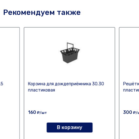
Рекомендуем также
,5
Корзина для дождеприёмника 30.30
Решётк
пластиковая
пласти
160
300
₽/шт
₽/
В корзину