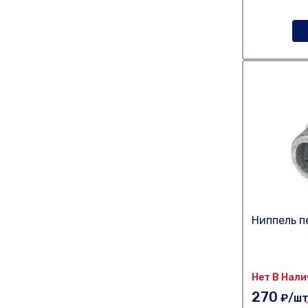
Ниппель пе
Нет В Нал
270
₽/ш