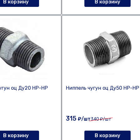
В корзину
В корзину
угун оц Ду20 НР-НР
Ниппель чугун оц Ду50 НР-НР
315
₽/шт
340
₽/шт
В корзину
В корзину