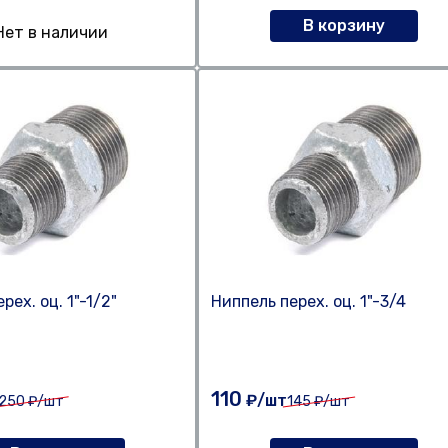
В корзину
Нет в наличии
рех. оц. 1"-1/2"
Ниппель перех. оц. 1"-3/4
110
₽/шт
250
₽/шт
145
₽/шт