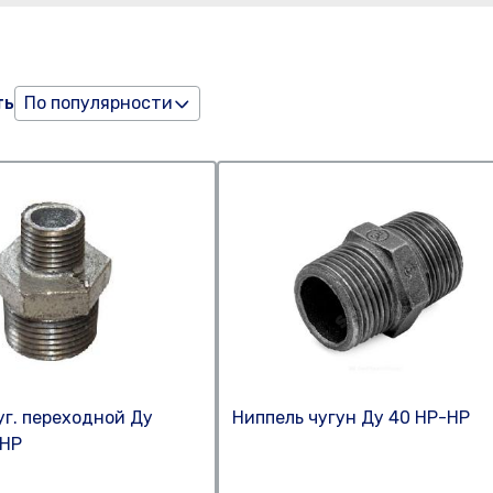
ть
По популярности
уг. переходной Ду
Ниппель чугун Ду 40 НР-НР
-НР