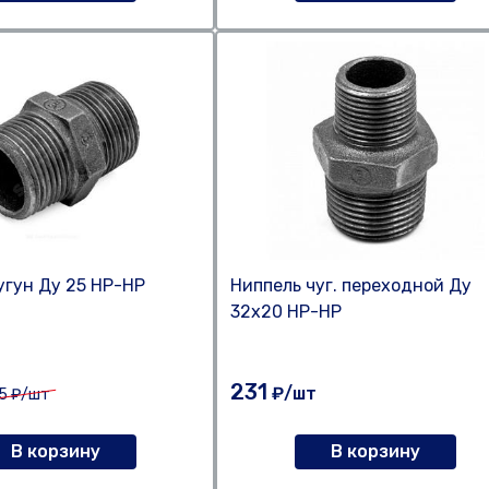
угун Ду 25 НР-НР
Ниппель чуг. переходной Ду
32х20 НР-НР
231
₽/шт
5
₽/шт
В корзину
В корзину