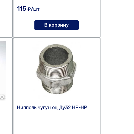
115
₽/шт
В корзину
Ниппель чугун оц Ду32 НР-НР