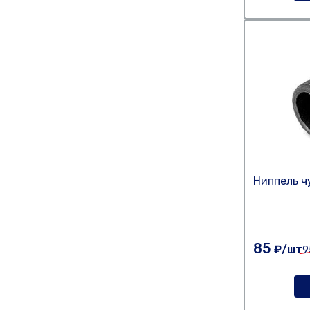
Ниппель ч
85
₽/шт
9