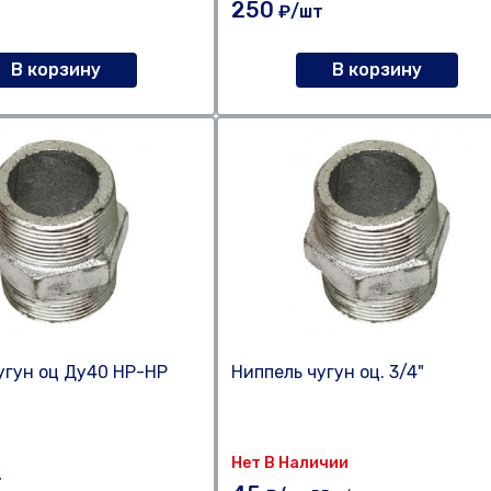
250
₽/шт
В корзину
В корзину
угун оц Ду40 НР-НР
Ниппель чугун оц. 3/4"
Нет В Наличии
т