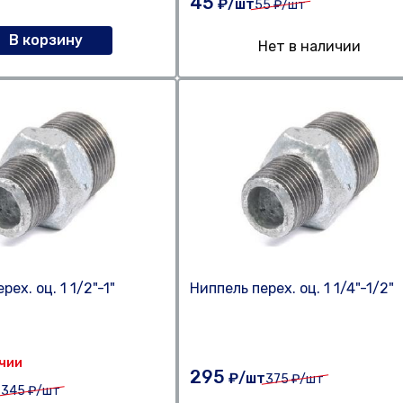
45
₽/шт
55
₽/шт
В корзину
Нет в наличии
рех. оц. 1 1/2"-1"
Ниппель перех. оц. 1 1/4"-1/2"
ичии
295
₽/шт
375
₽/шт
т
345
₽/шт