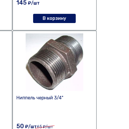
145
₽/шт
В корзину
Ниппель черный 3/4"
50
₽/шт
65
₽/шт