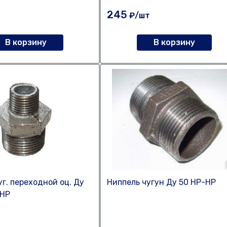
245
₽/шт
В корзину
В корзину
уг. переходной оц. Ду
Ниппель чугун Ду 50 НР-НР
-НР