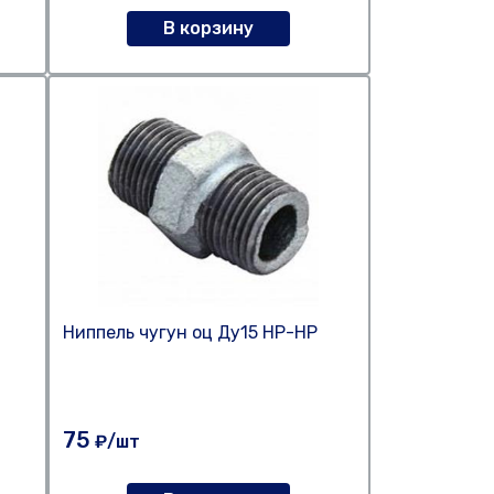
В корзину
Ниппель чугун оц Ду15 НР-НР
75
₽/шт