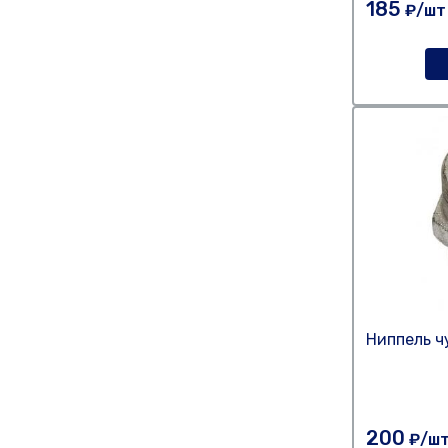
185
₽/шт
Ниппель ч
200
₽/ш