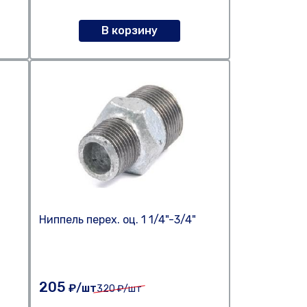
В корзину
Ниппель перех. оц. 1 1/4"-3/4"
205
₽/шт
320
₽/шт