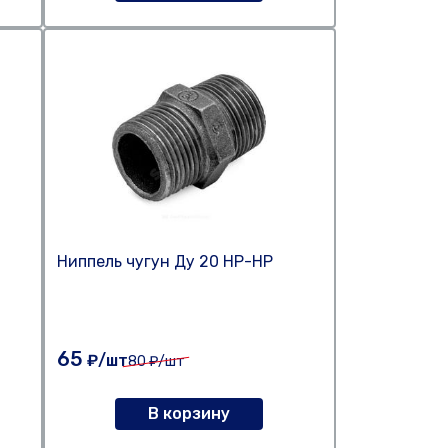
Ниппель чугун Ду 20 НР-НР
65
₽/шт
80
₽/шт
В корзину