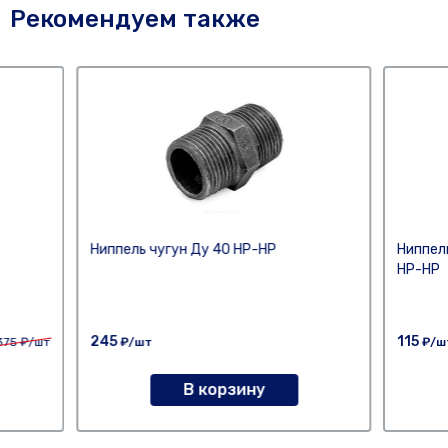
Рекомендуем также
Ниппель чугун Ду 40 НР-НР
Ниппель
НР-НР
245
115
375
₽/шт
₽/шт
₽/ш
В корзину