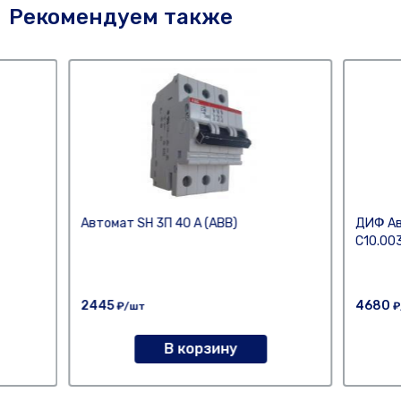
Рекомендуем также
Автомат SH 3П 40 А (АВВ)
ДИФ Ав
C10.00
2445
4680
₽/шт
₽
В корзину