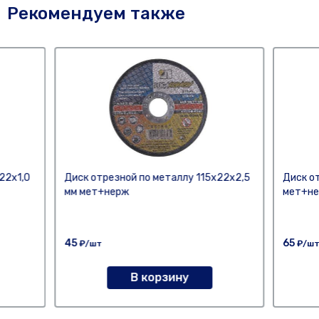
Рекомендуем также
22х1,0
Диск отрезной по металлу 115х22х2,5
Диск о
мм мет+нерж
мет+н
45
65
₽/шт
₽/ш
В корзину