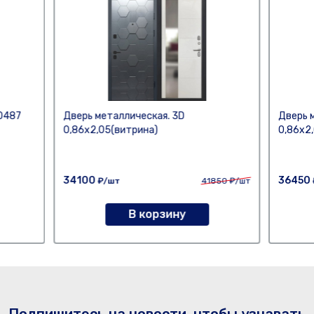
 0487
Дверь металлическая. 3D
Дверь 
0,86х2,05(витрина)
0,86х2
34100
36450
₽/шт
41850
₽/шт
В корзину