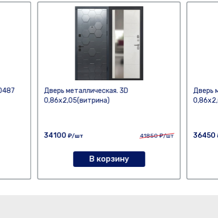
 0487
Дверь металлическая. 3D
Дверь 
0,86х2,05(витрина)
0,86х2
34100
36450
₽/шт
41850
₽/шт
В корзину