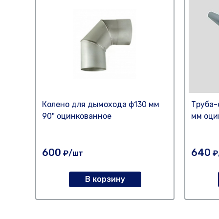
Колено для дымохода ф130 мм
Труба-
90" оцинкованное
мм оци
600
640
₽/шт
₽
В корзину