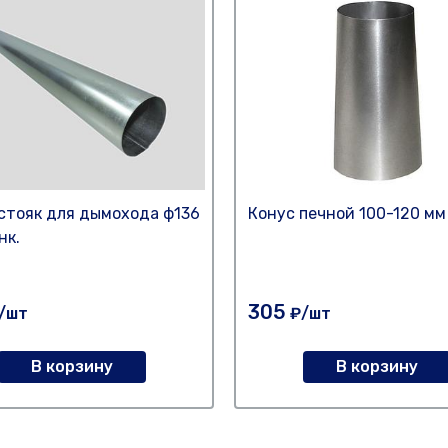
стояк для дымохода ф136
Конус печной 100-120 мм
нк.
305
/шт
₽/шт
В корзину
В корзину