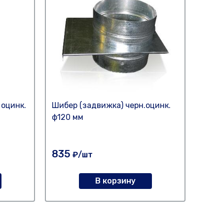
 оцинк.
Шибер (задвижка) черн.оцинк.
Шибе
ф120 мм
ф150
835
99
₽/шт
В корзину