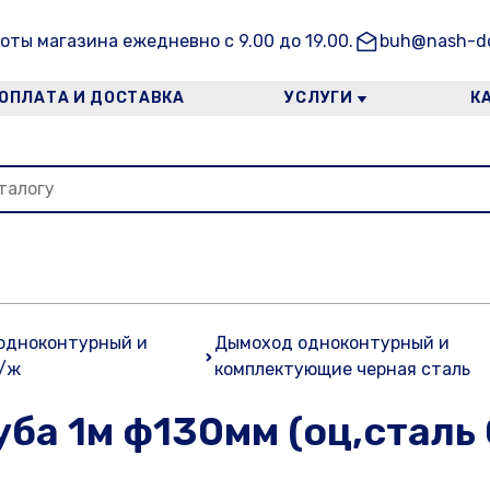
оты магазина ежедневно с 9.00 до 19.00.
buh@nash-do
ОПЛАТА И ДОСТАВКА
УСЛУГИ
К
одноконтурный и
Дымоход одноконтурный и
н/ж
комплектующие черная сталь
ба 1м ф130мм (оц,сталь 