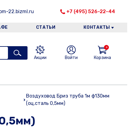
m-22.bizml.ru
+7 (495) 526-22-44
АФЕ
СТАТЬИ
КОНТАКТЫ
0
Акции
Войти
Корзина
Воздуховод Бриз труба 1м ф130мм
(оц,сталь 0,5мм)
0,5мм)