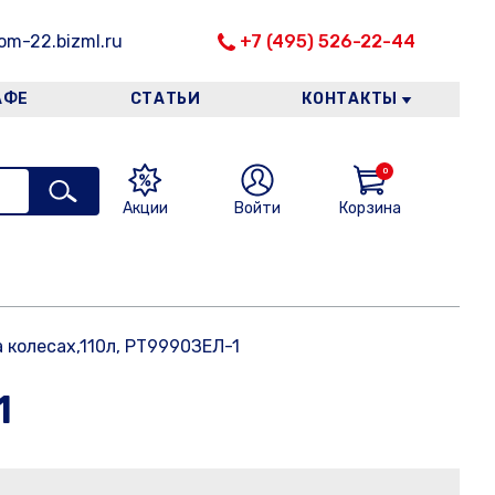
m-22.bizml.ru
+7 (495) 526-22-44
АФЕ
СТАТЬИ
КОНТАКТЫ
0
Акции
Войти
Корзина
а колесах,110л, PT9990ЗЕЛ-1
1