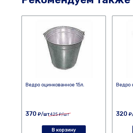
Ведро оцинкованное 15л.
Ведро 
370
320
₽/шт
₽
425
₽/шт
В корзину