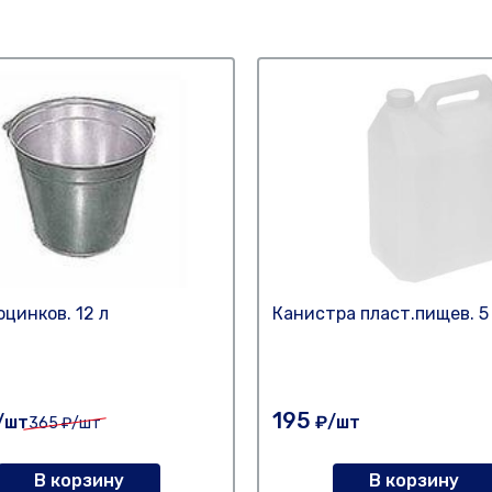
оцинков. 12 л
Канистра пласт.пищев. 5
195
/шт
₽/шт
365
₽/шт
В корзину
В корзину