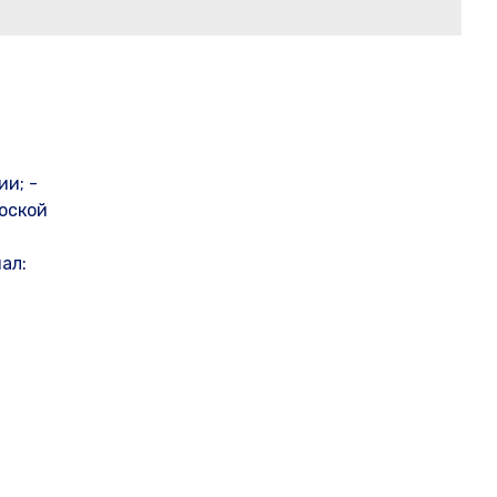
ии; -
лоской
ал: