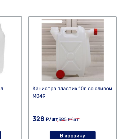
 л
Канистра пластик 10л со сливом
Кани
М049
"Аль
328
325
₽/шт
385
₽/шт
В корзину