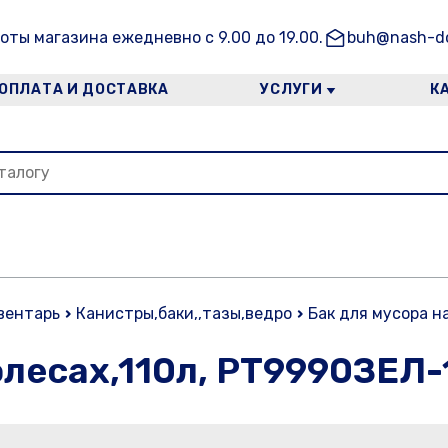
оты магазина ежедневно с 9.00 до 19.00.
buh@nash-do
ОПЛАТА И ДОСТАВКА
УСЛУГИ
К
вентарь
Канистры,баки,,тазы,ведро
Бак для мусора н
олесах,110л, PT9990ЗЕЛ-