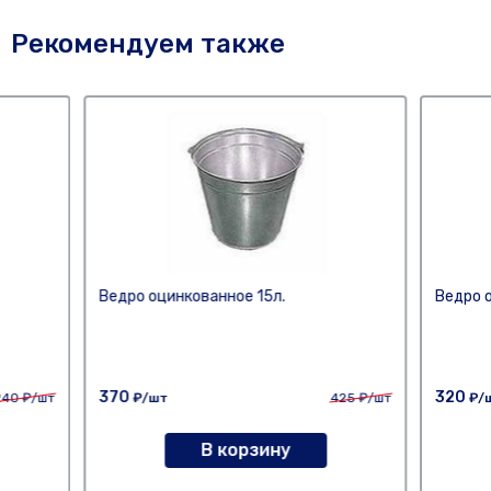
Рекомендуем также
Ведро оцинкованное 15л.
Ведро о
370
320
240
₽/шт
₽/шт
425
₽/шт
₽/
В корзину