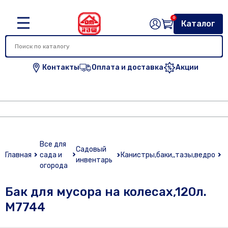
0
Каталог
Контакты
Оплата и доставка
Акции
Б
Все для
Садовый
м
Главная
сада и
Канистры,баки,,тазы,ведро
инвентарь
к
огорода
М
Бак для мусора на колесах,120л.
М7744