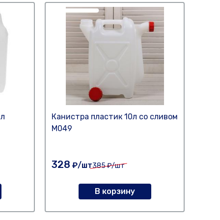
 л
Канистра пластик 10л со сливом
Кани
М049
"Аль
328
325
₽/шт
385
₽/шт
В корзину