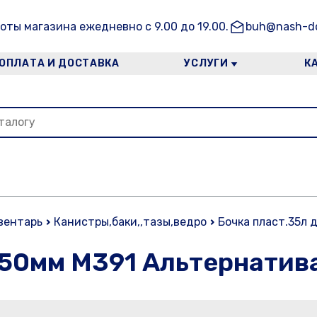
оты магазина ежедневно с 9.00 до 19.00.
buh@nash-do
ОПЛАТА И ДОСТАВКА
УСЛУГИ
К
вентарь
Канистры,баки,,тазы,ведро
Бочка пласт.35л 
250мм М391 Альтернатив