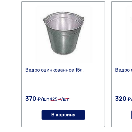
Ведро оцинкованное 15л.
Ведро 
370
320
₽/шт
₽
425
₽/шт
В корзину