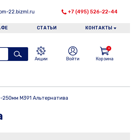
m-22.bizml.ru
+7 (495) 526-22-44
АФЕ
СТАТЬИ
КОНТАКТЫ
0
Акции
Войти
Корзина
д-250мм М391 Альтернатива
а