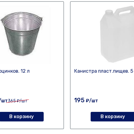
оцинков. 12 л
Канистра пласт.пищев. 5
195
/шт
₽/шт
365
₽/шт
В корзину
В корзину