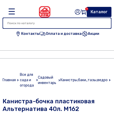
0
Каталог
Контакты
Оплата и доставка
Акции
К
Все для
б
Садовый
Главная
сада и
Канистры,баки,,тазы,ведро
п
инвентарь
огорода
А
4
Канистра-бочка пластиковая
Альтернатива 40л. М162