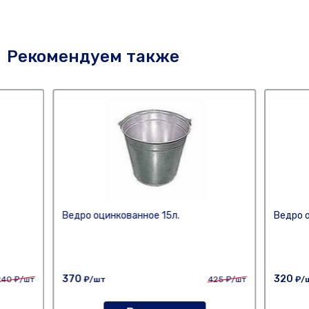
Рекомендуем также
Ведро оцинкованное 15л.
Ведро о
370
320
240
₽/шт
₽/шт
425
₽/шт
₽/