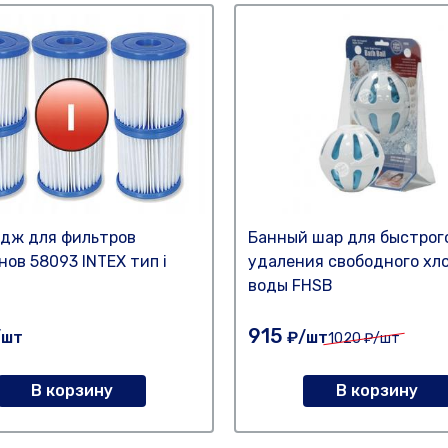
дж для фильтров
Банный шар для быстрог
нов 58093 INTEX тип i
удаления свободного хло
воды FHSB
915
/шт
₽/шт
1020
₽/шт
В корзину
В корзину