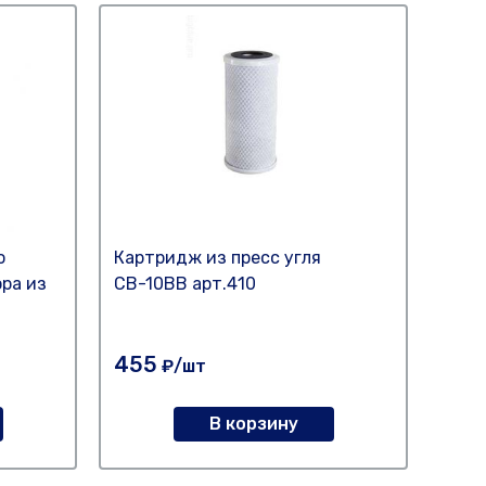
о
Картридж из пресс угля
Карт
ра из
СВ-10ВВ арт.410
FCCE
455
20
₽/шт
В корзину