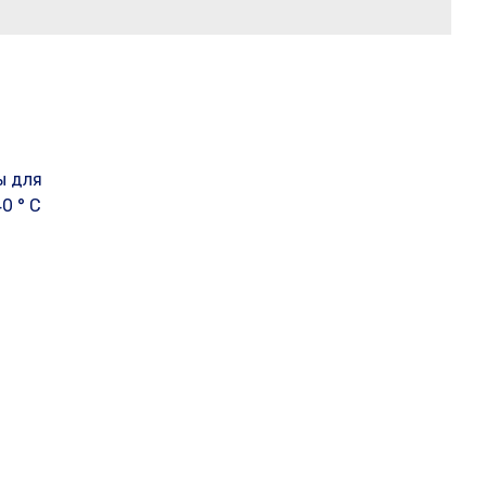
ы для
0 ° С