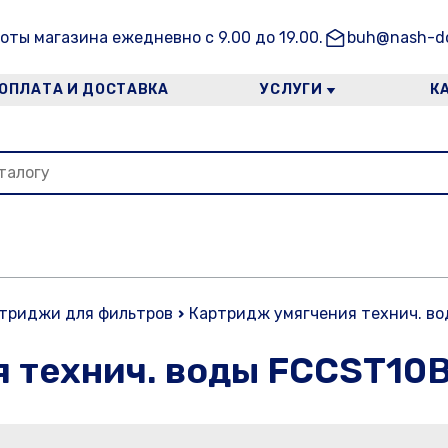
оты магазина ежедневно с 9.00 до 19.00.
buh@nash-do
ОПЛАТА И ДОСТАВКА
УСЛУГИ
К
триджи для фильтров
Картридж умягчения технич. в
 технич. воды FCCST10