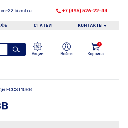
m-22.bizml.ru
+7 (495) 526-22-44
АФЕ
СТАТЬИ
КОНТАКТЫ
0
Акции
Войти
Корзина
оды FCCST10BB
BB