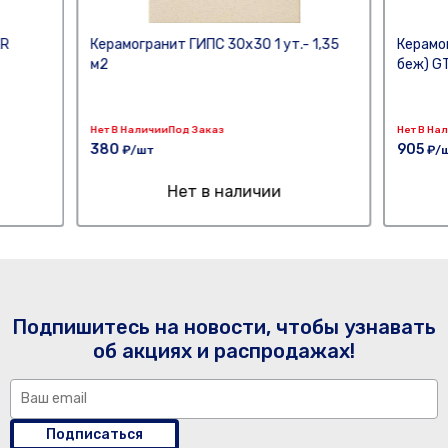
ER
Керамогранит ГИПС 30х30 1 ут.- 1,35
Керамог
м2
беж) G
Нет В Наличии
Под Заказ
Нет В На
380
905
₽/шт
₽/
Нет в наличии
Подпишитесь на новости, чтобы узнавать
об акциях и распродажах!
Подписаться