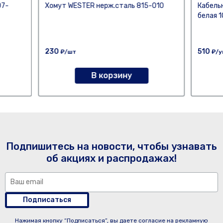
07-
Хомут WESTER нерж.сталь 815-010
Кабель
белая 
230
510
₽/шт
₽/у
В корзину
Подпишитесь на новости, чтобы узнавать
об акциях и распродажах!
Подписаться
Нажимая кнопку “Подписаться”, вы даете согласие на рекламную