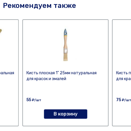
Рекомендуем также
ральная
Кисть плоская 1" 25мм натуральная
Кисть п
для красок и эмалей
для кра
55
75
₽/шт
₽/ш
В корзину