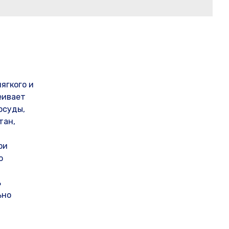
ягкого и
еивает
посуды,
тан,
ри
ю
ь
ьно