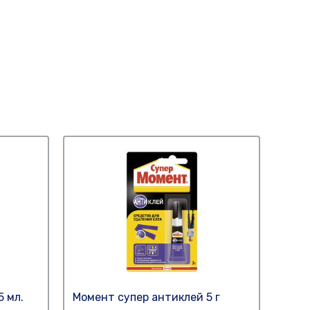
 мл.
Момент супер антиклей 5 г
Клей