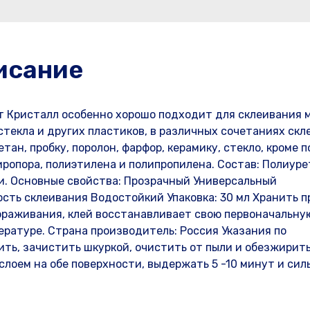
исание
 Кристалл особенно хорошо подходит для склеивания м
стекла и других пластиков, в различных сочетаниях скл
етан, пробку, поролон, фарфор, керамику, стекло, кроме 
ропора, полиэтилена и полипропилена. Состав: Полиуре
и. Основные свойства: Прозрачный Универсальный
ть склеивания Водостойкий Упаковка: 30 мл Хранить п
амораживания, клей восстанавливает свою первоначальну
ратуре. Страна производитель: Россия Указания по
ть, зачистить шкуркой, очистить от пыли и обезжирит
лоем на обе поверхности, выдержать 5 -10 минут и сил