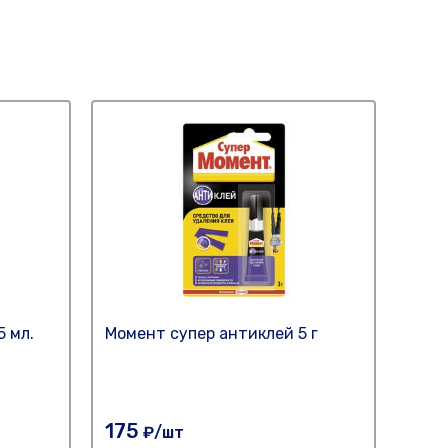
 мл.
Момент супер антиклей 5 г
Клей
175
410
₽/шт