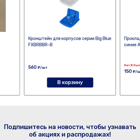
Кронштейн для корпусов серии Big Blue
Прокла
FXBRBBR-B
синие 
Нет В На
560
₽/шт
150
₽/
В корзину
Подпишитесь на новости, чтобы узнавать
об акциях и распродажах!