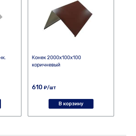
нк.
Конек 2000х100х100
Коне
коричневый
610
790
₽/шт
В корзину