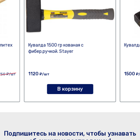
олитех
Кувалда 1500 гр кованая с
Кувалд
фибер.ручкой. Stayer
1120
1500
750
₽/шт
₽/шт
₽
В корзину
Подпишитесь на новости, чтобы узнавать