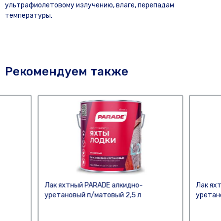
ультрафиолетовому излучению, влаге, перепадам
температуры.
Рекомендуем также
Лак яхтный PARADE алкидно-
Лак ях
уретановый п/матовый 2,5 л
уретан