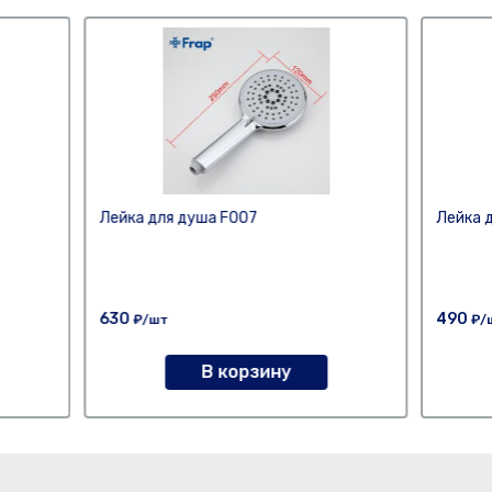
Лейка для душа F007
Лейка 
630
490
₽/шт
₽/
В корзину