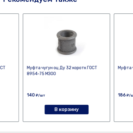
ОСТ
Муфта чугун оц Ду 32 коротк ГОСТ
Муфта 
8954-75 МЗОО
140
186
₽/шт
₽/
В корзину