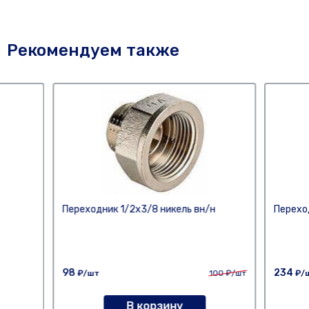
Рекомендуем также
Переходник 1/2х3/8 никель вн/н
Перехо
98
234
₽/шт
100
₽/шт
₽/
В корзину