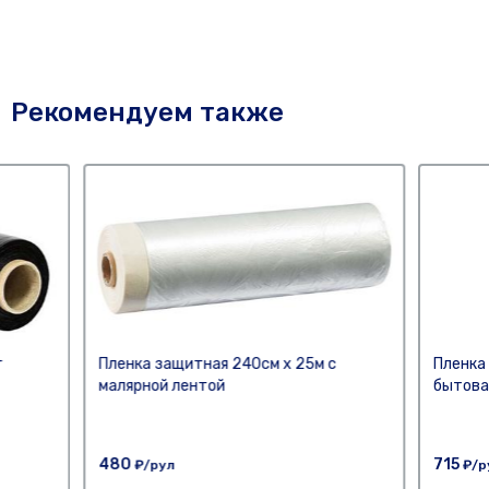
Рекомендуем также
г
Пленка защитная 240см х 25м с
Пленка 
малярной лентой
бытова
480
715
₽/рул
₽/р