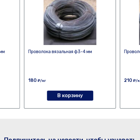
мм
Проволока вязальная ф3-4 мм
Проволо
180
210
₽/кг
₽/к
В корзину