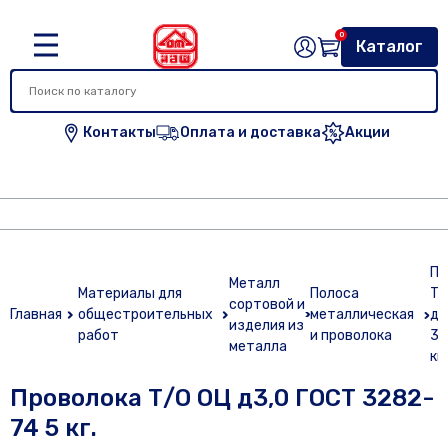
0
Каталог
Контакты
Оплата и доставка
Акции
Пр
Металл
Материалы для
Полоса
Т/
сортовой и
Главная
общестроительных
металлическая
д3
изделия из
работ
и проволока
32
металла
кг.
Проволока Т/О ОЦ д3,0 ГОСТ 3282-
74 5 кг.