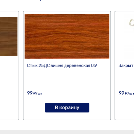
Стык 25ДС вишня деревенская 0,9
Закрыт
99
99
₽/шт
₽/ш
В корзину