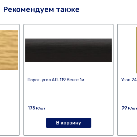
Рекомендуем также
Порог-угол АЛ-119 Венге 1м
Угол 24
175
99
₽/шт
₽/ш
В корзину