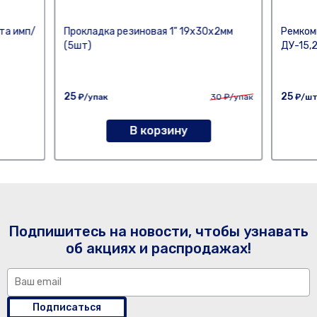
та имп/
Прокладка резиновая 1" 19х30х2мм
Ремком
(5шт)
ДУ-15,
25
25
₽/упак
30
₽/упак
₽/ш
В корзину
Подпишитесь на новости, чтобы узнавать
об акциях и распродажах!
Подписаться