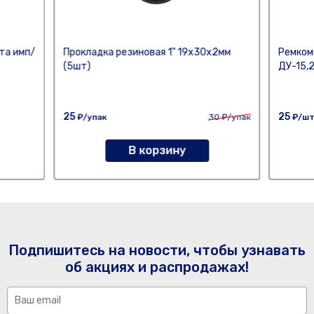
та имп/
Прокладка резиновая 1" 19х30х2мм
Ремком
(5шт)
ДУ-15,
25
25
₽/упак
30
₽/упак
₽/ш
В корзину
Подпишитесь на новости, чтобы узнавать
об акциях и распродажах!