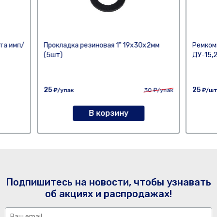
та имп/
Прокладка резиновая 1" 19х30х2мм
Ремком
(5шт)
ДУ-15,
25
25
₽/упак
30
₽/упак
₽/ш
В корзину
Подпишитесь на новости, чтобы узнавать
об акциях и распродажах!