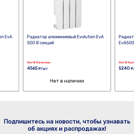
on EvA
Радиатор алюминиевый Evolution EvA
Радиат
500 8 секций
EvA500
Нет В Наличии
Нет В На
4565
5240
₽/шт
₽
Нет в наличии
Подпишитесь на новости, чтобы узнавать
об акциях и распродажах!