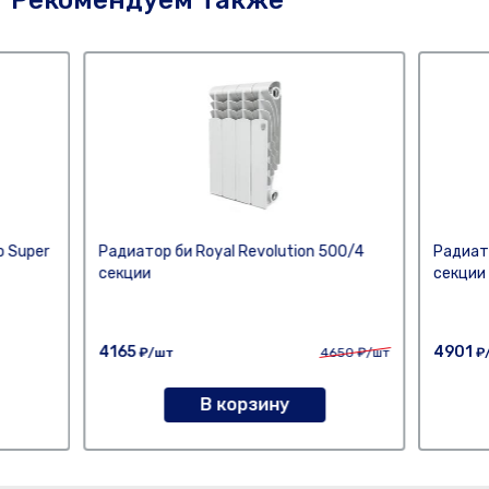
Рекомендуем также
o Super
Радиатор би Royal Revolution 500/4
Радиато
секции
секции
4165
4901
₽/шт
4650
₽/шт
₽
В корзину