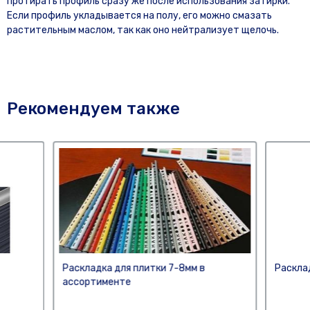
протирать профиль сразу же после использования затирки.
Если профиль укладывается на полу, его можно смазать
растительным маслом, так как оно нейтрализует щелочь.
Рекомендуем также
Раскладка для плитки 7-8мм в
Раскла
ассортименте