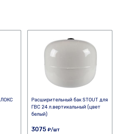
ПЛОКС
Расширительный бак STOUT для
Расш
ГВС 24 л.вертикальный (цвет
10л 
белый)
Нет 
3075
₽/шт
27