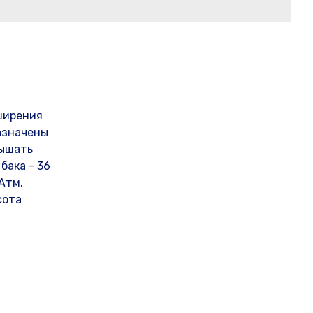
ширения
азначены
вышать
бака - 36
Атм.
сота