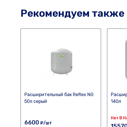
Рекомендуем также
Расширительный бак Reflex NG
Расшир
50л серый
140л
Нет В 
6600
₽/шт
1557