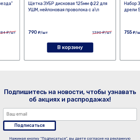
везда"
Щетка ЗУБР дисковая 125мм ф22 для
Набор 
УШМ, нейлоновая проволока с а\п
дрели 
790
755
884
₽/шт
₽/шт
1390
₽/шт
₽/
В корзину
Подпишитесь на новости, чтобы узнавать
об акциях и распродажах!
Подписаться
Нажимая кнопку “Подписаться”, вы даете согласие на рекламную