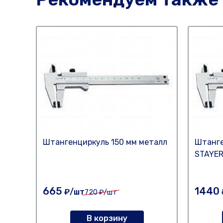
Штангенциркуль 150 мм металл
Штанге
STAYE
665
1440
₽/шт
720
₽/шт
В корзину