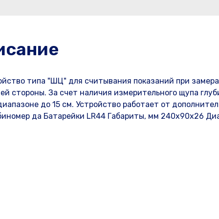
исание
ойство типа "ШЦ" для считывания показаний при замер
ней стороны. За счет наличия измерительного щупа глу
диапазоне до 15 см. Устройство работает от дополнител
биномер да Батарейки LR44 Габариты, мм 240х90х26 Ди