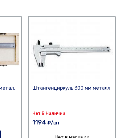
метал.
Штангенциркуль 300 мм металл
Штан
плас
Нет В Наличии
190
1194
₽/шт
Нет в наличии