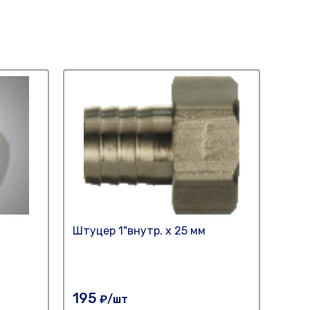
Штуцер 1"внутр. х 25 мм
Штуц
195
90
₽/шт
₽