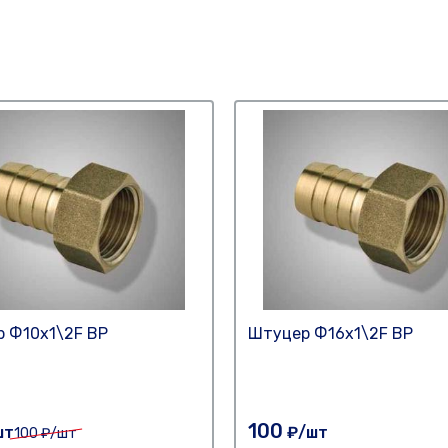
 Ф10х1\2F ВР
Штуцер Ф16х1\2F ВР
100
шт
₽/шт
100
₽/шт