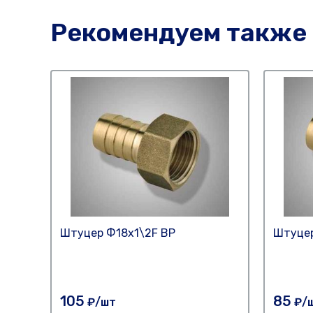
Рекомендуем также
Штуцер Ф18х1\2F ВР
Штуцер
105
85
₽/шт
₽/