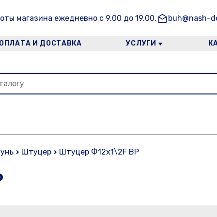
оты магазина ежедневно с 9.00 до 19.00.
buh@nash-do
ОПЛАТА И ДОСТАВКА
УСЛУГИ
К
тунь
Штуцер
Штуцер Ф12х1\2F ВР
Р