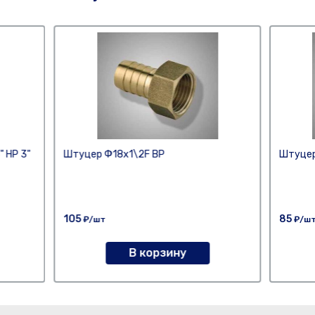
 НР 3"
Штуцер Ф18х1\2F ВР
Штуцер
105
85
₽/шт
₽/ш
В корзину