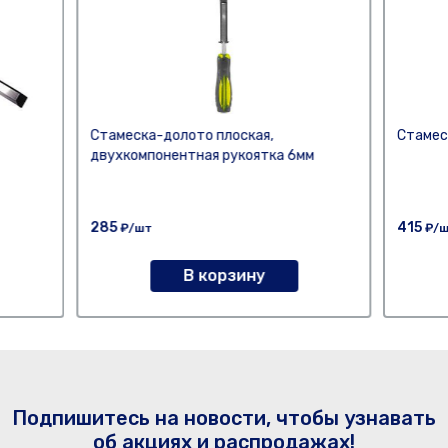
Стамеска-долото плоская,
Стамес
двухкомпонентная рукоятка 6мм
285
415
₽/шт
₽/
В корзину
Подпишитесь на новости, чтобы узнавать
об акциях и распродажах!