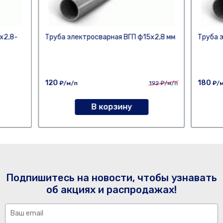
х2,8-
Труба электросварная ВГП ф15х2,8 мм
Труба 
120
180
₽/м/п
192
₽/м/п
₽/м
В корзину
Подпишитесь на новости, чтобы узнавать
об акциях и распродажах!