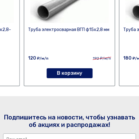
х2,8-
Труба электросварная ВГП ф15х2,8 мм
Труба 
120
180
₽/м/п
192
₽/м/п
₽/м
В корзину
Подпишитесь на новости, чтобы узнавать
об акциях и распродажах!