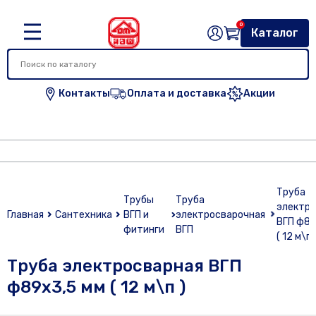
0
Каталог
Контакты
Оплата и доставка
Акции
Труба
Трубы
Труба
электро
Главная
Сантехника
ВГП и
электросварочная
ВГП ф89
фитинги
ВГП
( 12 м\п 
Труба электросварная ВГП
ф89х3,5 мм ( 12 м\п )